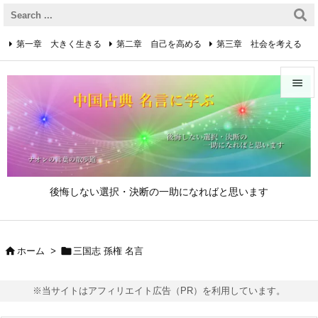
第一章 大きく生きる
第二章 自己を高める
第三章 社会を考える
第四章 着実に生きる
第五章 逆境を乗り越えるための心得


第六章 成功の心得
第七章 人と接するための心得
メニュ

第八章 リーダーの心得
サイド

後悔しない選択・決断の一助になればと思います
前へ

次へ


ホーム
>
三国志 孫権 名言

検索
※当サイトはアフィリエイト広告（PR）を利用しています。