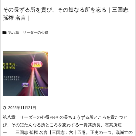
その長ずる所を貴び、その短なる所を忘る｜三国志
孫権 名言｜

第八章 リーダーの心得

2025年11月21日
第八章 リーダーの心得
PR
その長ちょうずる所ところを貴たつと
び、その短たんなる所ところを忘わする
ー貴其所長、忘其所短
ー 三国志 孫権 名言
【三国志：六十五巻。正史の一つ。漢滅亡の