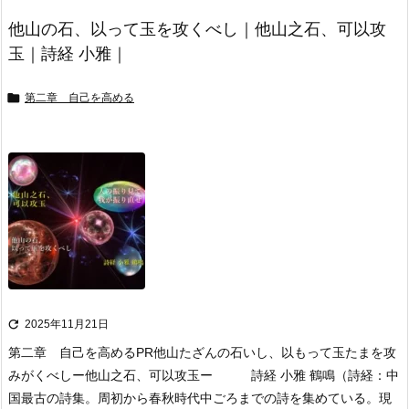
他山の石、以って玉を攻くべし｜他山之石、可以攻
玉｜詩経 小雅｜

第二章 自己を高める

2025年11月21日
第二章 自己を高める
PR
他山たざんの石いし、以もって玉たまを攻
みがくべし
ー他山之石、可以攻玉ー 詩経 小雅 鶴鳴
（詩経：中
国最古の詩集。周初から春秋時代中ごろまでの詩を集めている。
現