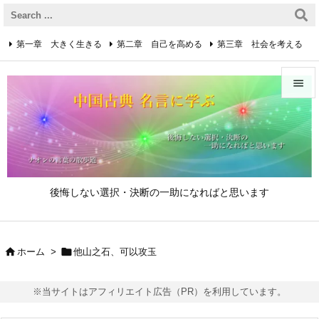
第一章 大きく生きる
第二章 自己を高める
第三章 社会を考える
第四章 着実に生きる
第五章 逆境を乗り越えるための心得


第六章 成功の心得
第七章 人と接するための心得
メニュ

第八章 リーダーの心得
サイド

後悔しない選択・決断の一助になればと思います
前へ

次へ


ホーム
>
他山之石、可以攻玉

検索
※当サイトはアフィリエイト広告（PR）を利用しています。