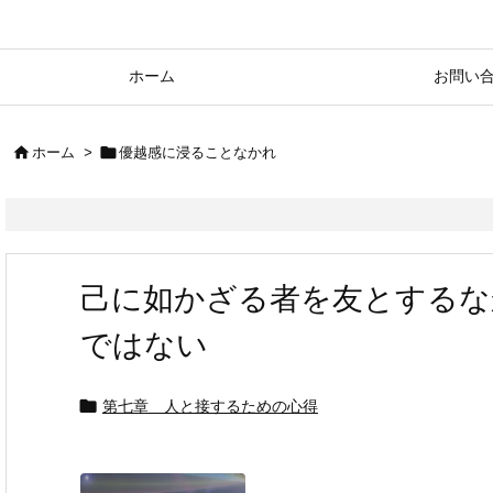
ホーム
お問い


ホーム
>
優越感に浸ることなかれ
己に如かざる者を友とするな
ではない

第七章 人と接するための心得