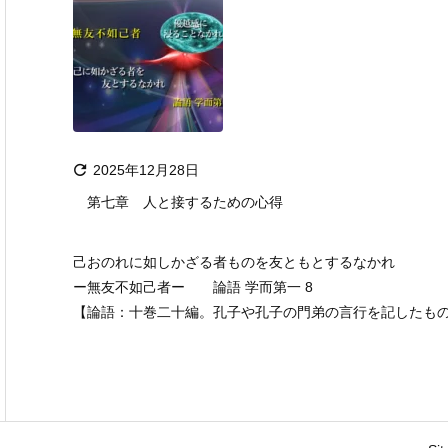

2025年12月28日
第七章 人と接するための心得
己おのれに如しかざる者ものを友ともとするなかれ
ー無友不如己者ー 論語 学而第一 8
【論語：十巻二十編。孔子や孔子の門弟の言行を記したもの。