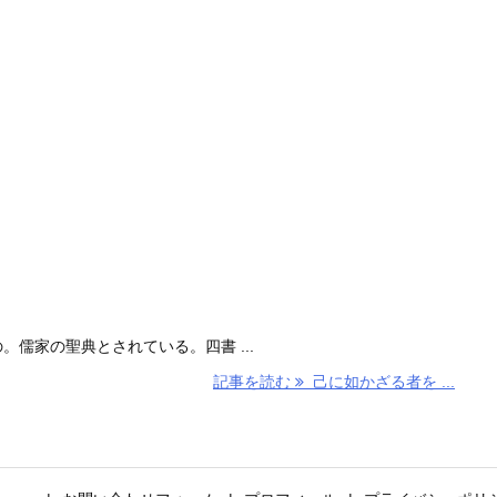
儒家の聖典とされている。四書 ...
記事を読む
己に如かざる者を ...