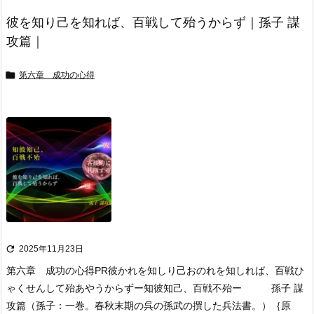
彼を知り己を知れば、百戦して殆うからず｜孫子 謀
攻篇｜

第六章 成功の心得

2025年11月23日
第六章 成功の心得
PR
彼かれを知しり己おのれを知しれば、百戦ひ
ゃくせんして殆あやうからず
ー知彼知己、百戦不殆ー 孫子 謀
攻篇
（孫子：一巻。春秋末期の呉の孫武の撰した兵法書。）
｛原