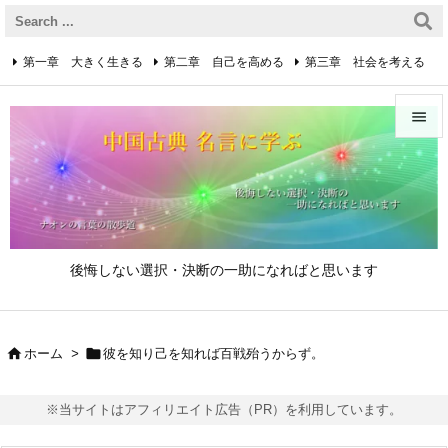
第一章 大きく生きる
第二章 自己を高める
第三章 社会を考える
第四章 着実に生きる
第五章 逆境を乗り越えるための心得


第六章 成功の心得
第七章 人と接するための心得
メニュ

第八章 リーダーの心得
サイド

後悔しない選択・決断の一助になればと思います
前へ

次へ


ホーム
>
彼を知り己を知れば百戦殆うからず。

検索
※当サイトはアフィリエイト広告（PR）を利用しています。