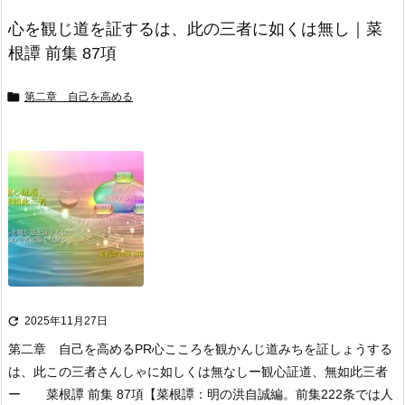
心を観じ道を証するは、此の三者に如くは無し｜菜
根譚 前集 87項

第二章 自己を高める

2025年11月27日
第二章 自己を高める
PR
心こころを観かんじ道みちを証しょうする
は、此この三者さんしゃに如しくは無なし
ー観心証道、無如此三者
ー 菜根譚 前集 87項
【菜根譚：明の洪自誠編。前集222条では人