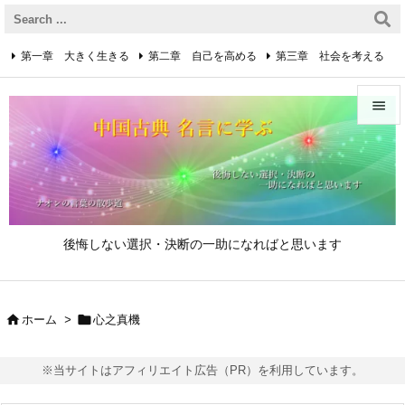
第一章 大きく生きる
第二章 自己を高める
第三章 社会を考える
第四章 着実に生きる
第五章 逆境を乗り越えるための心得


第六章 成功の心得
第七章 人と接するための心得
メニュ

第八章 リーダーの心得
サイド

後悔しない選択・決断の一助になればと思います
前へ

次へ


ホーム
>
心之真機

検索
※当サイトはアフィリエイト広告（PR）を利用しています。