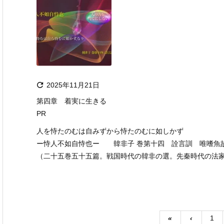

2025年11月21日
第四章 着実に生きる
PR
人を恃たのむは自みずから恃たのむに如しかず
ー恃人不如自恃也ー 韓非子 巻第十四 詮言訓 唯嗜魚
（二十五巻五十五篇。戦国時代の韓非の選。先秦時代の法
«
‹
1