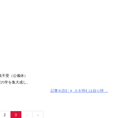
故不受（公儀休）
家の学を集大成し、
記事を読む
人を恃むは自ら恃 ...
2
3
›
»