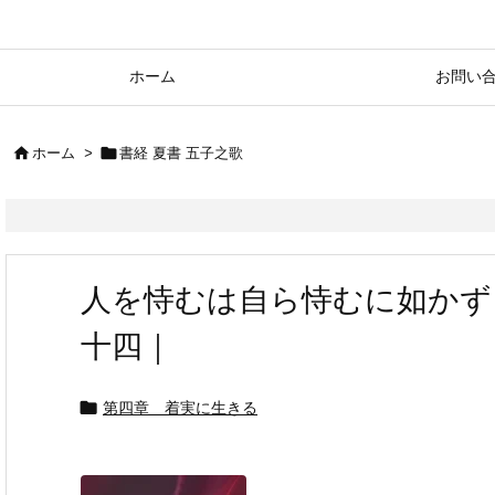
ホーム
お問い


ホーム
>
書経 夏書 五子之歌
人を恃むは自ら恃むに如かず
十四｜

第四章 着実に生きる