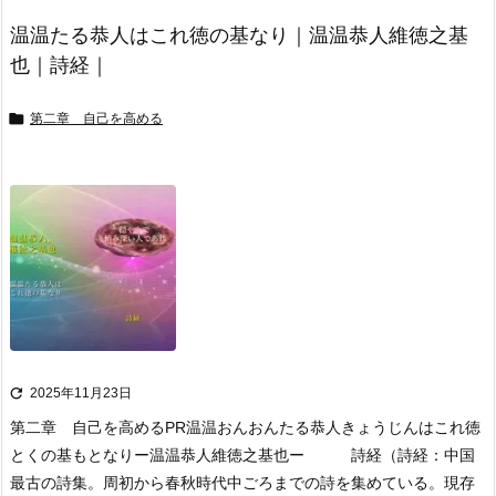
温温たる恭人はこれ徳の基なり｜温温恭人維徳之基
也｜詩経｜

第二章 自己を高める

2025年11月23日
第二章 自己を高める
PR
温温おんおんたる恭人きょうじんはこれ徳
とくの基もとなり
ー温温恭人維徳之基也ー 詩経
（詩経：中国
最古の詩集。周初から春秋時代中ごろまでの詩を集めている。現存