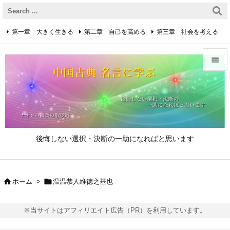
第一章 大きく生きる
第二章 自己を高める
第三章 社会を考える
第四章 着実に生きる
第五章 逆境を乗り越えるための心得


第六章 成功の心得
第七章 人と接するための心得
メニュ

第八章 リーダーの心得
サイド

後悔しない選択・決断の一助になればと思います
前へ

次へ


ホーム
>
温温恭人維徳之基也

検索
※当サイトはアフィリエイト広告（PR）を利用しています。