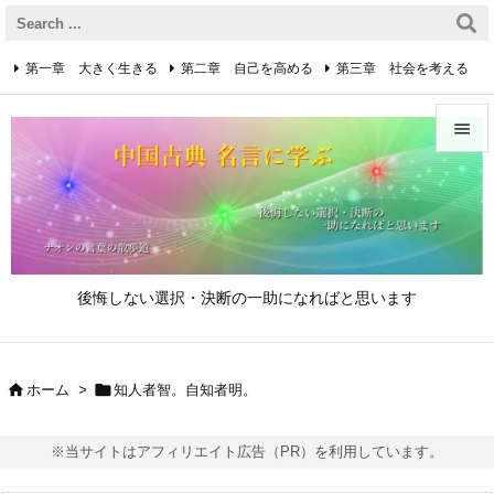
第一章 大きく生きる
第二章 自己を高める
第三章 社会を考える
第四章 着実に生きる
第五章 逆境を乗り越えるための心得


第六章 成功の心得
第七章 人と接するための心得
メニュ

第八章 リーダーの心得
サイド

後悔しない選択・決断の一助になればと思います
前へ

次へ


ホーム
>
知人者智。自知者明。

検索
※当サイトはアフィリエイト広告（PR）を利用しています。