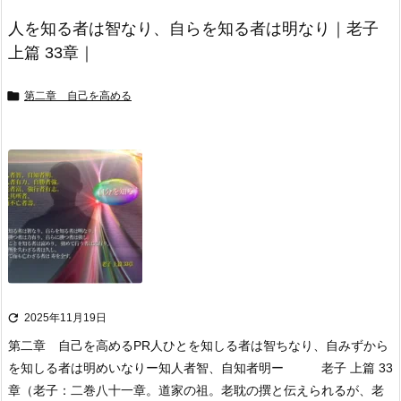
人を知る者は智なり、自らを知る者は明なり｜老子
上篇 33章｜

第二章 自己を高める

2025年11月19日
第二章 自己を高める
PR
人ひとを知しる者は智ちなり、自みずから
を知しる者は明めいなり
ー知人者智、自知者明ー 老子 上篇 33
章
（老子：二巻八十一章。道家の祖。老耽の撰と伝えられるが、老