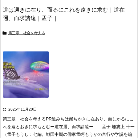
道は邇きに在り、而るにこれを遠きに求む｜道在
邇、而求諸遠｜孟子｜

第三章 社会を考える

2025年11月20日
第三章 社会を考える
PR
道みちは爾ちかきに在あり、而しかるにこ
れを遠とおきに求もとむ
ー道在邇、而求諸遠ー 孟子 離婁上 十一
（孟子もうし：七編。戦国中期の儒家孟軻もうかの言行や学説を編