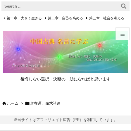
第一章 大きく生きる
第二章 自己を高める
第三章 社会を考える
第四章 着実に生きる
第五章 逆境を乗り越えるための心得


第六章 成功の心得
第七章 人と接するための心得
メニュ

第八章 リーダーの心得
サイド

後悔しない選択・決断の一助になればと思います
前へ

次へ


ホーム
>
道在邇、而求諸遠

検索
※当サイトはアフィリエイト広告（PR）を利用しています。