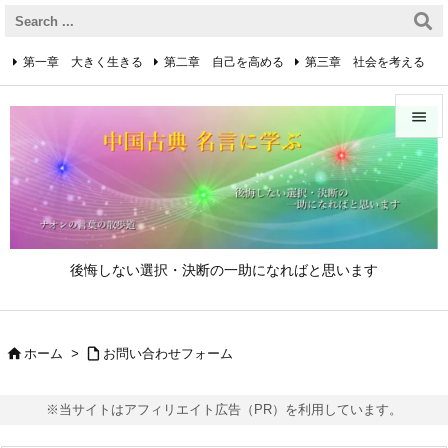
第一章 大きく生きる
第二章 自己を高める
第三章 社会を考える
第四章 着実に生きる
第五章 逆境を乗り越えるための心得


第六章 成功の心得
第七章 人と接するための心得
メニュ

第八章 リーダーの心得
前へ

後悔しない選択・決断の一助になればと思います
次へ

検索


ホーム
>
お問い合わせフォーム
※当サイトはアフィリエイト広告（PR）を利用しています。