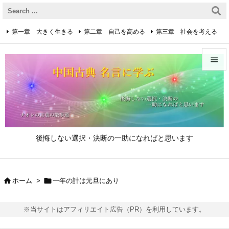
第一章 大きく生きる
第二章 自己を高める
第三章 社会を考える
第四章 着実に生きる
第五章 逆境を乗り越えるための心得


第六章 成功の心得
第七章 人と接するための心得
メニュ

第八章 リーダーの心得
サイド

後悔しない選択・決断の一助になればと思います
前へ

次へ


ホーム
>
一年の計は元旦にあり

検索
※当サイトはアフィリエイト広告（PR）を利用しています。