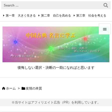
第一章 大きく生きる
第二章 自己を高める
第三章 社会を考える
第四章 着実に生きる
第五章 逆境を乗り越えるための心得


第六章 成功の心得
第七章 人と接するための心得
メニュ

第八章 リーダーの心得
サイド

後悔しない選択・決断の一助になればと思います
前へ

次へ


ホーム
>
友情の本質

検索
※当サイトはアフィリエイト広告（PR）を利用しています。