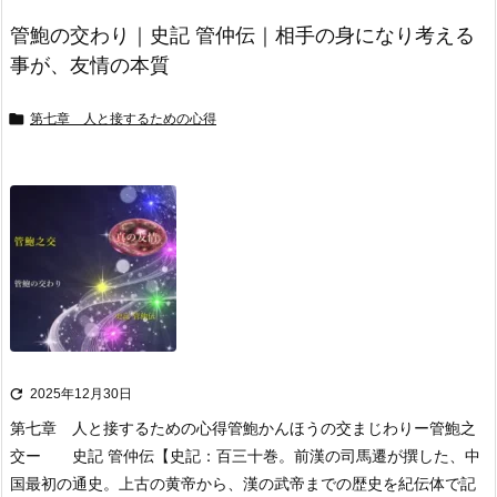
管鮑の交わり｜史記 管仲伝｜相手の身になり考える
事が、友情の本質

第七章 人と接するための心得

2025年12月30日
第七章 人と接するための心得管鮑かんほうの交まじわり
ー管鮑之
交ー 史記 管仲伝
【史記：百三十巻。前漢の司馬遷が撰した、中
国最初の通史。上古の黄帝から、漢の武帝までの歴史を紀伝体で記