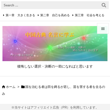
第一章 大きく生きる
第二章 自己を高める
第三章 社会を考える
第四章 着実に生きる
第五章 逆境を乗り越えるための心得


第六章 成功の心得
第七章 人と接するための心得
メニュ

第八章 リーダーの心得
サイド

後悔しない選択・決断の一助になればと思います
前へ

次へ


ホーム
>
国を治むる者は田を鎒るが若し、苗を害する者を去るの

み
検索
※当サイトはアフィリエイト広告（PR）を利用しています。