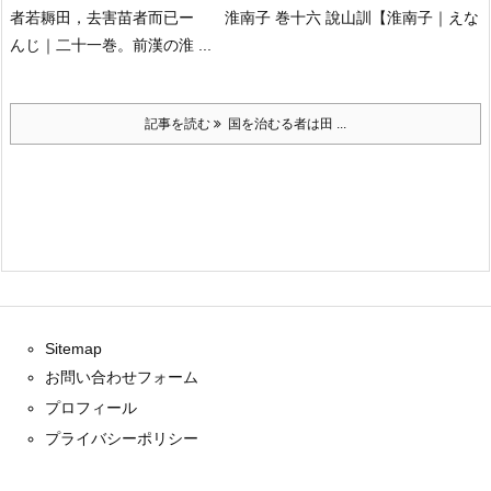
者若耨田，去害苗者而已ー 淮南子 巻十六 說山訓
【淮南子｜えな
んじ｜二十一巻。前漢の淮 ...
記事を読む
国を治むる者は田 ...
Sitemap
お問い合わせフォーム
プロフィール
プライバシーポリシー