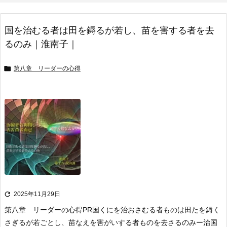
国を治むる者は田を鎒るが若し、苗を害する者を去
るのみ｜淮南子｜

第八章 リーダーの心得

2025年11月29日
第八章 リーダーの心得
PR
国くにを治おさむる者ものは田たを鎒く
さぎるが若ごとし、苗なえを害がいする者ものを去さるのみ
ー治国