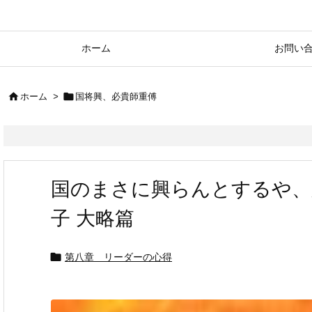
ホーム
お問い


ホーム
>
国将興、必貴師重傅
国のまさに興らんとするや、
子 大略篇

第八章 リーダーの心得