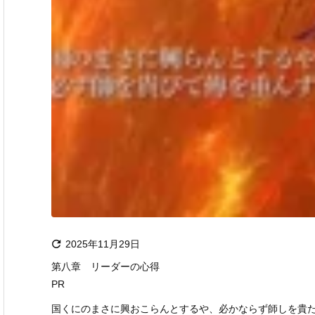

2025年11月29日
第八章 リーダーの心得
PR
国くにのまさに興おこらんとするや、必かならず師しを貴