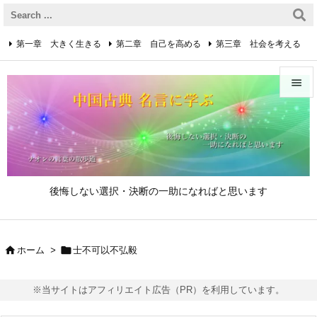
第一章 大きく生きる
第二章 自己を高める
第三章 社会を考える
第四章 着実に生きる
第五章 逆境を乗り越えるための心得


第六章 成功の心得
第七章 人と接するための心得
メニュ

第八章 リーダーの心得
サイド

後悔しない選択・決断の一助になればと思います
前へ

次へ


ホーム
>
士不可以不弘毅

検索
※当サイトはアフィリエイト広告（PR）を利用しています。