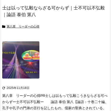
士は以って弘毅ならざる可からず｜士不可以不弘毅
｜論語 泰伯 第八

第八章 リーダーの心得

2025年11月18日
第八章 リーダーの心得
PR
士しは以もって弘毅こうきならざる可べ
からず
ー士不可以不弘毅ー 論語 泰伯 第八
【論語：十巻二十編。
孔子や孔子の門弟の言行を記したもの。
儒家の聖典とされている。