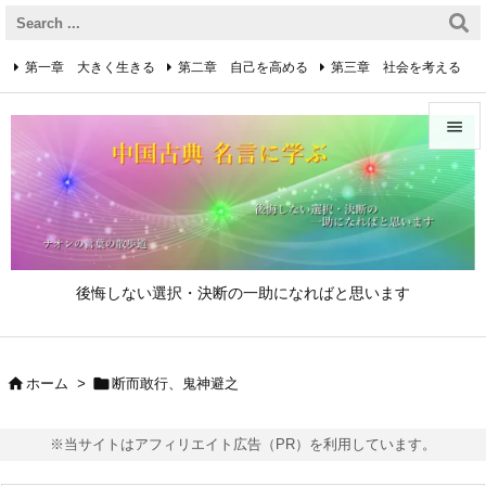
第一章 大きく生きる
第二章 自己を高める
第三章 社会を考える
第四章 着実に生きる
第五章 逆境を乗り越えるための心得


第六章 成功の心得
第七章 人と接するための心得
メニュ

第八章 リーダーの心得
サイド

後悔しない選択・決断の一助になればと思います
前へ

次へ


ホーム
>
断而敢行、鬼神避之

検索
※当サイトはアフィリエイト広告（PR）を利用しています。