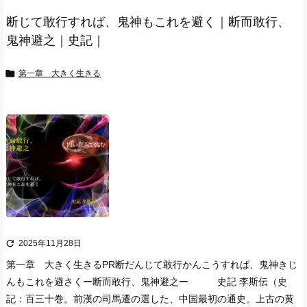
断じて敢行すれば、鬼神もこれを避く｜断而敢行、
鬼神避之｜史記｜

第一章 大きく生きる

2025年11月28日
第一章 大きく生きる
PR
断だんじて敢行かんこうすれば、鬼神きじ
んもこれを避さく
ー断而敢行、鬼神避之ー 史記 李斯伝
（史
記：百三十巻。前漢の司馬遷の選した、中国最初の通史。上古の黄