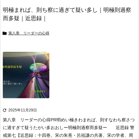
明極まれば、則ち察に過ぎて疑い多し｜明極則過察
而多疑｜近思録｜

第八章 リーダーの心得

2025年11月29日
第八章 リーダーの心得
PR
明めい極きわまれば、則すなわち察さつ
に過すぎて疑うたがい多おおし
ー明極則過察而多疑ー 近思録 警
戒第七
【近思録：十四巻。宋の朱熹・呂祖謙の共著。宋の学者、周