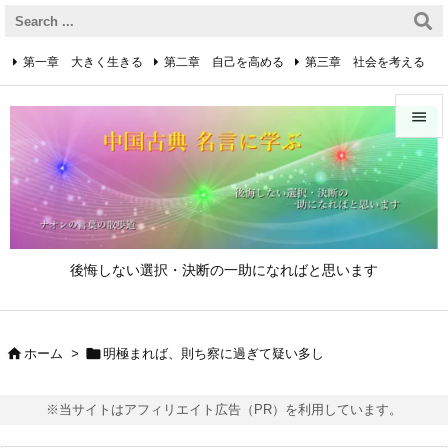
第一章 大きく生きる
第二章 自己を高める
第三章 社会を考える
第四章 着実に生きる
第五章 逆境を乗り越えるための心得


第六章 成功の心得
第七章 人と接するための心得
メニュ

第八章 リーダーの心得
サイド

後悔しない選択・決断の一助になればと思います
前へ

次へ


ホーム
>
明極まれば、則ち察に過ぎて疑い多し

検索
※当サイトはアフィリエイト広告（PR）を利用しています。