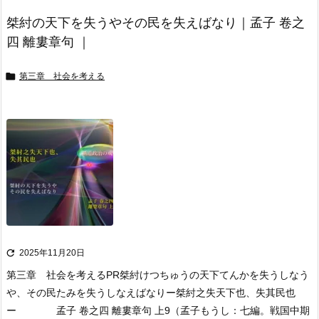
桀紂の天下を失うやその民を失えばなり｜孟子 卷之
四 離婁章句 ｜

第三章 社会を考える

2025年11月20日
第三章 社会を考える
PR
桀紂けつちゅうの天下てんかを失うしなう
や、その民たみを失うしなえばなり
ー桀紂之失天下也、失其民也
ー 孟子 卷之四 離婁章句 上9
（孟子もうし：七編。戦国中期