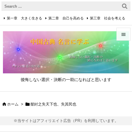
第一章 大きく生きる
第二章 自己を高める
第三章 社会を考える
第四章 着実に生きる
第五章 逆境を乗り越えるための心得


第六章 成功の心得
第七章 人と接するための心得
メニュ

第八章 リーダーの心得
サイド

後悔しない選択・決断の一助になればと思います
前へ

次へ


ホーム
>
桀紂之失天下也、失其民也

検索
※当サイトはアフィリエイト広告（PR）を利用しています。