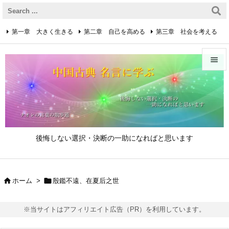
第一章 大きく生きる
第二章 自己を高める
第三章 社会を考える
第四章 着実に生きる
第五章 逆境を乗り越えるための心得


第六章 成功の心得
第七章 人と接するための心得
メニュ

第八章 リーダーの心得
サイド

後悔しない選択・決断の一助になればと思います
前へ

次へ


ホーム
>
殷鑑不遠、在夏后之世

検索
※当サイトはアフィリエイト広告（PR）を利用しています。