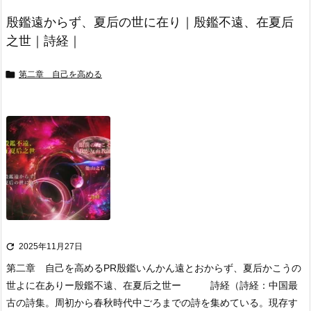
殷鑑遠からず、夏后の世に在り｜殷鑑不遠、在夏后
之世｜詩経｜

第二章 自己を高める

2025年11月27日
第二章 自己を高める
PR
殷鑑いんかん遠とおからず、夏后かこうの
世よに在あり
ー殷鑑不遠、在夏后之世ー 詩経
（詩経：中国最
古の詩集。周初から春秋時代中ごろまでの詩を集めている。
現存す