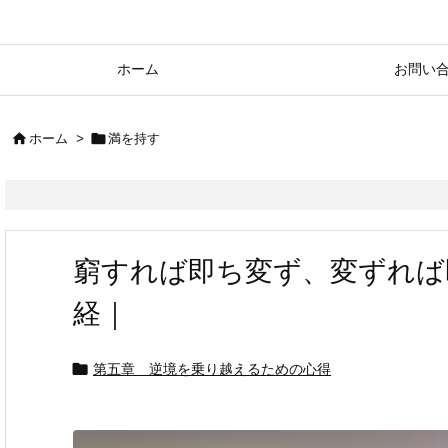
ホーム
お問い


ホーム
>
満を持す
窮すれば即ち変ず、変ずれば
経｜

第五章 逆境を乗り越えるための心得