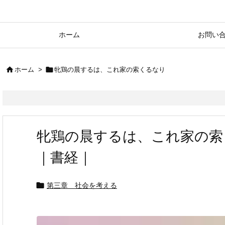
ホーム
お問い


ホーム
>
牝鶏の晨するは、これ家の索くるなり
牝鶏の晨するは、これ家の索
｜書経｜

第三章 社会を考える