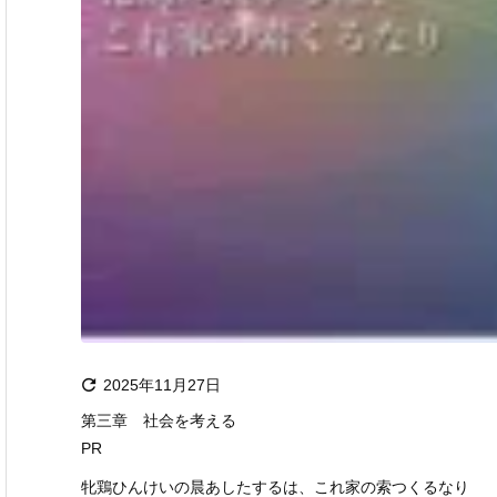

2025年11月27日
第三章 社会を考える
PR
牝鶏ひんけいの晨あしたするは、これ家の索つくるなり