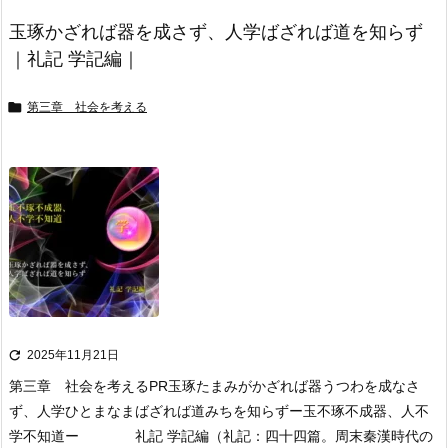
玉琢かざれば器を成さず、人学ばざれば道を知らず
｜礼記 学記編｜

第三章 社会を考える

2025年11月21日
第三章 社会を考える
PR
玉琢たまみがかざれば器うつわを成なさ
ず、人学ひとまなまばざれば道みちを知らず
ー玉不琢不成器、人不
学不知道ー 礼記 学記編
（礼記：四十四篇。周末秦漢時代の