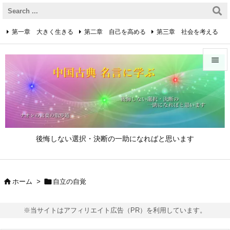
第一章 大きく生きる
第二章 自己を高める
第三章 社会を考える
第四章 着実に生きる
第五章 逆境を乗り越えるための心得


第六章 成功の心得
第七章 人と接するための心得
メニュ

第八章 リーダーの心得
サイド

後悔しない選択・決断の一助になればと思います
前へ

次へ


ホーム
>
自立の自覚

検索
※当サイトはアフィリエイト広告（PR）を利用しています。