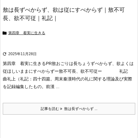
敖は長ずべからず、欲は従にすべからず｜敖不可
長、欲不可従｜礼記｜

第四章 着実に生きる

2025年11月28日
第四章 着実に生きる
PR
敖おごりは長ちょうずべからず、欲よくは
従ほしいままにすべからず
ー敖不可長、欲不可従ー 礼記
曲礼上
（礼記：四十四篇。周末秦漢時代の礼に関する理論及び実際
を記録編集したもの。前漢 ...
記事を読む
敖は長ずべからず ...