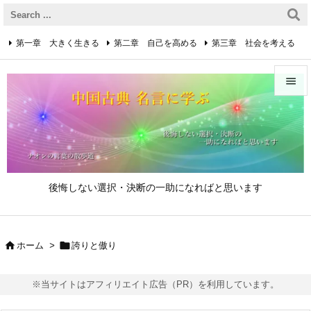
第一章 大きく生きる
第二章 自己を高める
第三章 社会を考える
第四章 着実に生きる
第五章 逆境を乗り越えるための心得


第六章 成功の心得
第七章 人と接するための心得
メニュ

第八章 リーダーの心得
サイド

後悔しない選択・決断の一助になればと思います
前へ

次へ


ホーム
>
誇りと傲り

検索
※当サイトはアフィリエイト広告（PR）を利用しています。