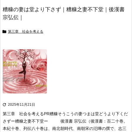
糟糠の妻は堂より下さず｜糟糠之妻不下堂｜後漢書
宗弘伝｜

第三章 社会を考える

2025年11月21日
第三章 社会を考える
PR
糟糠そうこうの妻つまは堂どうより下くだ
さず
ー糟糠之妻不下堂ー 後漢書 宗弘伝
（後漢書：百二十巻。
本紀十巻、列伝八十巻は、南北朝時代、
南朝宋の氾嘩の撰で、志三