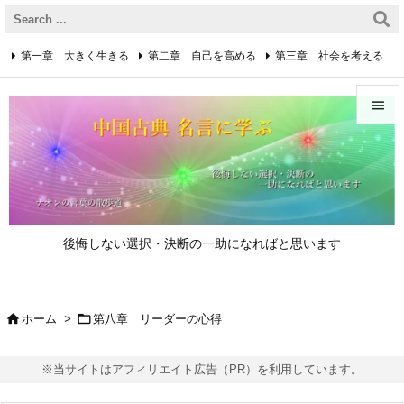
第一章 大きく生きる
第二章 自己を高める
第三章 社会を考える
第四章 着実に生きる
第五章 逆境を乗り越えるための心得


第六章 成功の心得
第七章 人と接するための心得
メニュ

第八章 リーダーの心得
サイド

後悔しない選択・決断の一助になればと思います
前へ

次へ


ホーム
>
第八章 リーダーの心得

検索
※当サイトはアフィリエイト広告（PR）を利用しています。