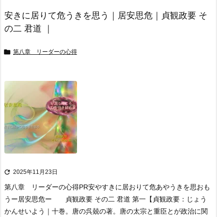
安きに居りて危うきを思う｜居安思危｜貞観政要 そ
の二 君道 ｜

第八章 リーダーの心得

2025年11月23日
第八章 リーダーの心得
PR
安やすきに居おりて危あやうきを思おも
う
ー居安思危ー 貞観政要 その二 君道 第一
【貞観政要：じょう
かんせいよう｜十巻。唐の呉兢の著。唐の太宗と重臣とが政治に関