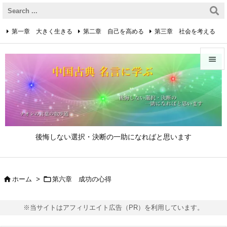
第一章 大きく生きる
第二章 自己を高める
第三章 社会を考える
第四章 着実に生きる
第五章 逆境を乗り越えるための心得


第六章 成功の心得
第七章 人と接するための心得
メニュ

第八章 リーダーの心得
サイド

後悔しない選択・決断の一助になればと思います
前へ

次へ


ホーム
>
第六章 成功の心得

検索
※当サイトはアフィリエイト広告（PR）を利用しています。