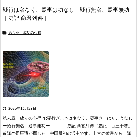
疑行は名なく、疑事は功なし｜疑行無名、疑事無功
｜史記 商君列傳｜

第六章 成功の心得

2025年11月23日
第六章 成功の心得
PR
疑行ぎこうは名なく、疑事ぎじは功こうなし
ー疑行無名、疑事無功ー 史記 商君列傳
（史記：百三十巻。
前漢の司馬遷が撰した、中国最初の通史です。上古の黄帝から、漢