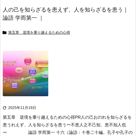
人の己を知らざるを患えず、人を知らざるを患う｜
論語 学而第一 ｜

第五章 逆境を乗り越えるための心得

2025年11月19日
第五章 逆境を乗り越えるための心得
PR
人の己おのれを知らざるを
患うれえず、人を知らざるを患う
ー不患人之不己知、患不知人也
ー 論語 学而第一 十六
（論語：十巻二十編。孔子や孔子の