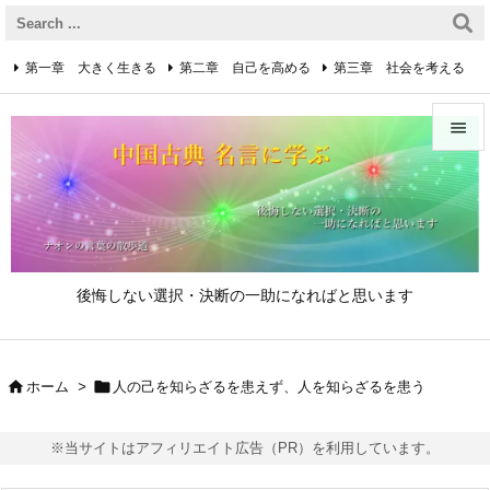
第一章 大きく生きる
第二章 自己を高める
第三章 社会を考える
第四章 着実に生きる
第五章 逆境を乗り越えるための心得


第六章 成功の心得
第七章 人と接するための心得
メニュ

第八章 リーダーの心得
サイド

後悔しない選択・決断の一助になればと思います
前へ

次へ


ホーム
>
人の己を知らざるを患えず、人を知らざるを患う

検索
※当サイトはアフィリエイト広告（PR）を利用しています。