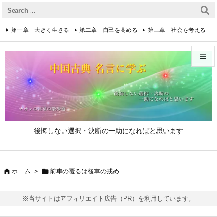
第一章 大きく生きる
第二章 自己を高める
第三章 社会を考える
第四章 着実に生きる
第五章 逆境を乗り越えるための心得


第六章 成功の心得
第七章 人と接するための心得
メニュ

第八章 リーダーの心得
サイド

後悔しない選択・決断の一助になればと思います
前へ

次へ


ホーム
>
前車の覆るは後車の戒め

検索
※当サイトはアフィリエイト広告（PR）を利用しています。