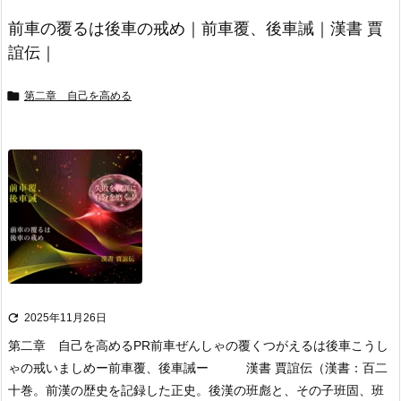
前車の覆るは後車の戒め｜前車覆、後車誡｜漢書 賈
誼伝｜

第二章 自己を高める

2025年11月26日
第二章 自己を高める
PR
前車ぜんしゃの覆くつがえるは後車こうし
ゃの戒いましめ
ー前車覆、後車誡ー 漢書 賈誼伝
（漢書：百二
十巻。前漢の歴史を記録した正史。後漢の班彪と、その子班固、班