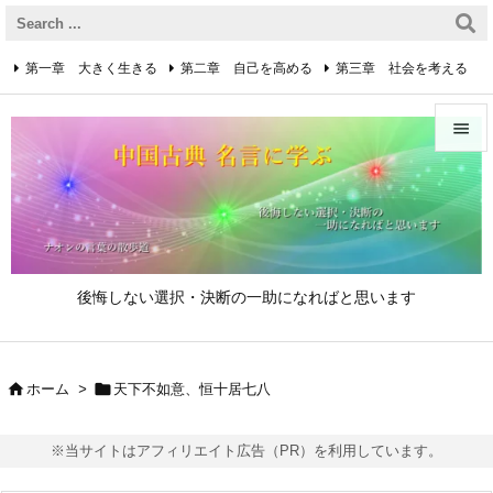
第一章 大きく生きる
第二章 自己を高める
第三章 社会を考える
第四章 着実に生きる
第五章 逆境を乗り越えるための心得


第六章 成功の心得
第七章 人と接するための心得
メニュ

第八章 リーダーの心得
サイド

後悔しない選択・決断の一助になればと思います
前へ

次へ


ホーム
>
天下不如意、恒十居七八

検索
※当サイトはアフィリエイト広告（PR）を利用しています。