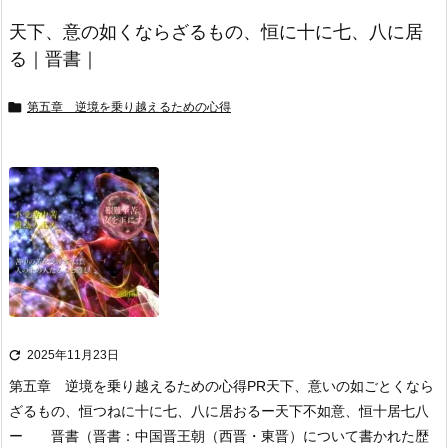
天下、意の如くならざるもの、恒に十に七、八に居
る｜晋書｜

第五章 逆境を乗り越えるための心得

2025年11月23日
第五章 逆境を乗り越えるための心得
PR
天下、意いの如ごとくなら
ざるもの、恒つねに十に七、八に居おる
ー天下不如意、恒十居七八
ー 晋書
（晋書：中国晋王朝（西晋・東晋）について書かれた歴