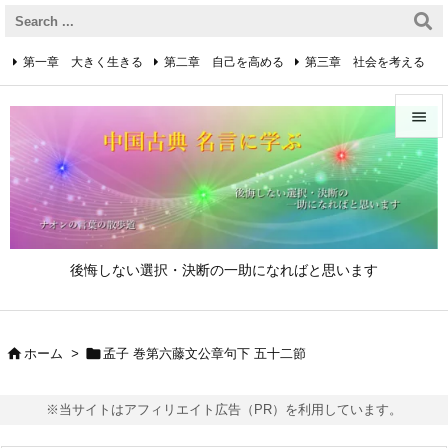
第一章 大きく生きる
第二章 自己を高める
第三章 社会を考える
第四章 着実に生きる
第五章 逆境を乗り越えるための心得


第六章 成功の心得
第七章 人と接するための心得
メニュ

第八章 リーダーの心得
サイド

後悔しない選択・決断の一助になればと思います
前へ

次へ


ホーム
>
孟子 巻第六藤文公章句下 五十二節

検索
※当サイトはアフィリエイト広告（PR）を利用しています。