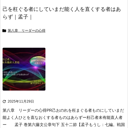
己を枉ぐる者にしていまだ能く人を直くする者はあ
らず｜孟子｜

第八章 リーダーの心得

2025年11月29日
第八章 リーダーの心得
PR
己おのれを枉まぐる者ものにしていまだ
能よく人ひとを直なおくする者ものはあらず
ー枉己者未有能直人者
ー 孟子 巻第六藤文公章句下 五十二節
【孟子もうし：七編。戦国