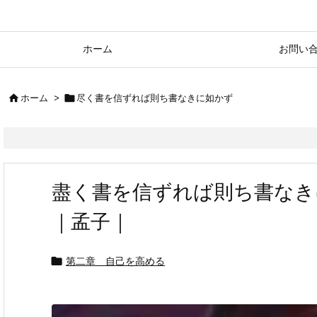
ホーム
お問い


ホーム
>
尽く書を信ずれば則ち書なきに如かず
盡く書を信ずれば則ち書なき
｜孟子｜

第二章 自己を高める