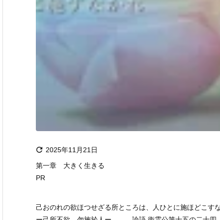

2025年11月21日
第一章 大きく生きる
PR
己おのれの欲ほつせざる所ところは、人ひとに施ほどこす
ー己所不欲、勿施於人ー 論語 衛霊公第十五の二十四