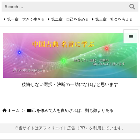
第一章 大きく生きる
第二章 自己を高める
第三章 社会を考える
第四章 着実に生きる
第五章 逆境を乗り越えるための心得


第六章 成功の心得
第七章 人と接するための心得
メニュ

第八章 リーダーの心得
サイド

後悔しない選択・決断の一助になればと思います
前へ

次へ


ホーム
>
己を修めて人を責めざれば、則ち難より免る

検索
※当サイトはアフィリエイト広告（PR）を利用しています。