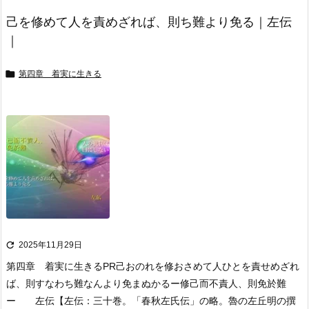
己を修めて人を責めざれば、則ち難より免る｜左伝
｜

第四章 着実に生きる

2025年11月29日
第四章 着実に生きる
PR
己おのれを修おさめて人ひとを責せめざれ
ば、則すなわち難なんより免まぬかる
ー修己而不責人、則免於難
ー 左伝
【左伝：三十巻。「春秋左氏伝」の略。魯の左丘明の撰