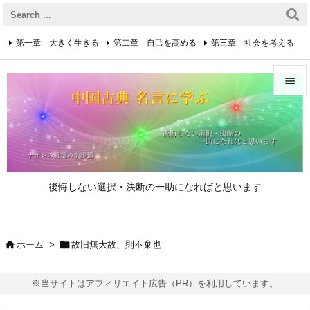
第一章 大きく生きる
第二章 自己を高める
第三章 社会を考える
第四章 着実に生きる
第五章 逆境を乗り越えるための心得


第六章 成功の心得
第七章 人と接するための心得
メニュ

第八章 リーダーの心得
サイド

後悔しない選択・決断の一助になればと思います
前へ

次へ


ホーム
>
故旧無大故、則不棄也

検索
※当サイトはアフィリエイト広告（PR）を利用しています。