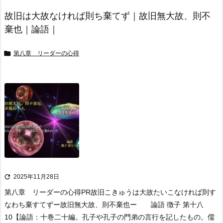
故旧は大故なければ則ち棄てず｜故旧無大故、則不
棄也｜論語｜

第八章 リーダーの心得

2025年11月28日
第八章 リーダーの心得
PR
故旧こきゅうは大故たいこなければ則す
なわち棄すてず
ー故旧無大故、則不棄也ー 論語 徴子 第十八
10
【論語：十巻二十編。孔子や孔子の門弟の言行を記したもの。儒