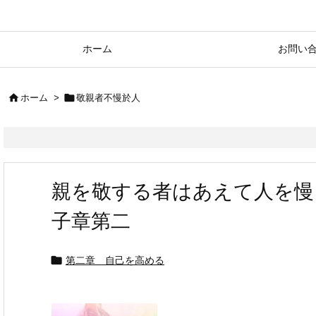
ホーム
お問い


ホーム
>
敬親者不慢於人
親を敬する者はあえて人を慢
子章第二

第二章 自己を高める