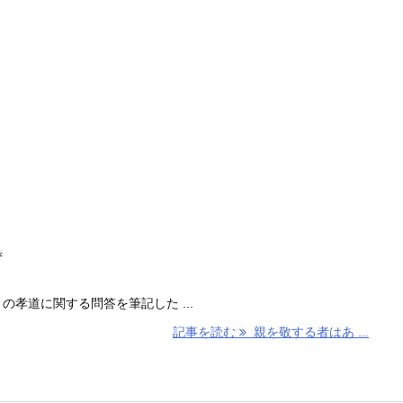
ず
孝道に関する問答を筆記した ...
記事を読む
親を敬する者はあ ...