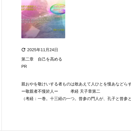

2025年11月24日
第二章 自己を高める
PR
親おやを敬けいする者ものは敢あえて人ひとを慢あなどら
ー敬親者不慢於人ー 孝経 天子章第二
（考経：一巻。十三経の一つ。曾参の門人が、孔子と曾参との