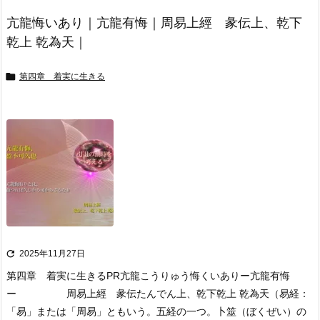
亢龍悔いあり｜亢龍有悔｜周易上經 彖伝上、乾下
乾上 乾為天｜

第四章 着実に生きる

2025年11月27日
第四章 着実に生きる
PR
亢龍こうりゅう悔くいあり
ー亢龍有悔
ー 周易上經 彖伝たんでん上、乾下乾上 乾為天
（易経：
「易」または「周易」ともいう。五経の一つ。卜筮（ぼくぜい）の