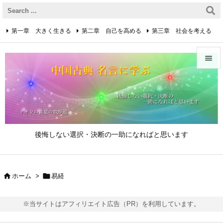
第一章 大きく生きる
第二章 自己を高める
第三章 社会を考える
第四章 着実に生きる
第五章 逆境を乗り越えるための心得


第六章 成功の心得
第七章 人と接するための心得
メニュ

第八章 リーダーの心得
サイド

後悔しない選択・決断の一助になればと思います
前へ

次へ


ホーム
>
易経

検索
※当サイトはアフィリエイト広告（PR）を利用しています。