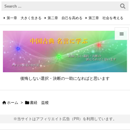
第一章 大きく生きる
第二章 自己を高める
第三章 社会を考える
第四章 着実に生きる
第五章 逆境を乗り越えるための心得


第六章 成功の心得
第七章 人と接するための心得
メニュ

第八章 リーダーの心得
サイド

後悔しない選択・決断の一助になればと思います
前へ

次へ


ホーム
>
書経 益稷

検索
※当サイトはアフィリエイト広告（PR）を利用しています。