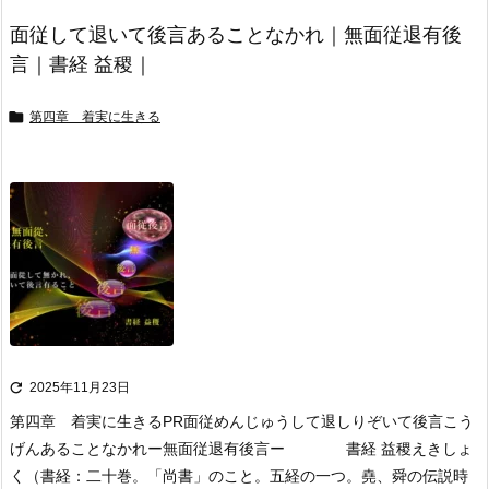
面従して退いて後言あることなかれ｜無面従退有後
言｜書経 益稷｜

第四章 着実に生きる

2025年11月23日
第四章 着実に生きる
PR
面従めんじゅうして退しりぞいて後言こう
げんあることなかれ
ー無面従退有後言ー 書経 益稷えきしょ
く
（書経：二十巻。「尚書」のこと。五経の一つ。堯、舜の伝説時