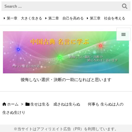
第一章 大きく生きる
第二章 自己を高める
第三章 社会を考える
第四章 着実に生きる
第五章 逆境を乗り越えるための心得


第六章 成功の心得
第七章 人と接するための心得
メニュ

第八章 リーダーの心得
サイド

後悔しない選択・決断の一助になればと思います
前へ

次へ


ホーム
>
生せは生る 成さねは生らぬ 何事も 生らぬは人の

生さぬ生けり
検索
※当サイトはアフィリエイト広告（PR）を利用しています。