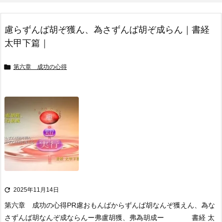
慮らずんば胡ぞ獲ん、為さずんば胡ぞ成らん｜書経
太甲下篇｜

第六章 成功の心得

2025年11月14日
第六章 成功の心得
PR
慮おもんばからずんば胡なんぞ獲えん、為な
さずんば胡なんぞ成ならん
ー弗盧胡獲、弗為胡成ー 書経 太