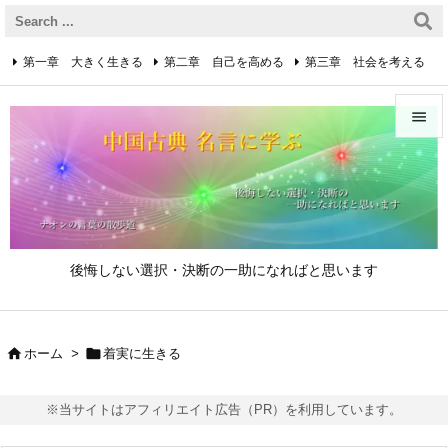
第一章 大きく生きる
第二章 自己を高める
第三章 社会を考える
第四章 着実に生きる
第五章 逆境を乗り越えるための心得


第六章 成功の心得
第七章 人と接するための心得
メニュ

第八章 リーダーの心得
サイド

後悔しない選択・決断の一助になればと思います
前へ

次へ


ホーム
>
着実に生きる

検索
※当サイトはアフィリエイト広告（PR）を利用しています。