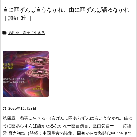
言に匪ずんば言うなかれ、由に匪ずんば語るなかれ
｜詩経 雅 ｜

第四章 着実に生きる

2025年11月23日
第四章 着実に生きる
PR
言げんに匪あらずんば言いうなかれ、由ゆ
うに匪あらずんば語かたるなかれ
ー匪言勿言、匪由勿語ー 詩経
雅 賓之初筵
｛詩経：中国最古の詩集。周初から春秋時代中ごろまで