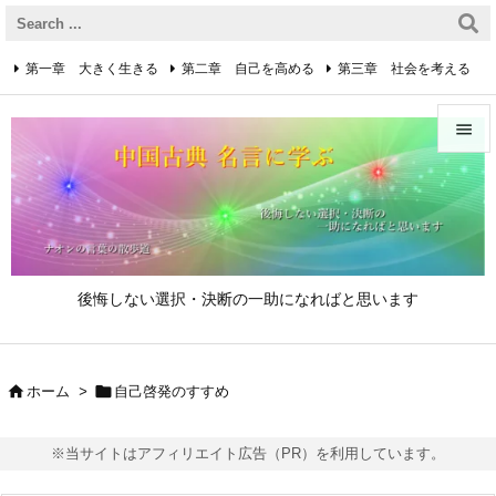
第一章 大きく生きる
第二章 自己を高める
第三章 社会を考える
第四章 着実に生きる
第五章 逆境を乗り越えるための心得


第六章 成功の心得
第七章 人と接するための心得
メニュ

第八章 リーダーの心得
サイド

後悔しない選択・決断の一助になればと思います
前へ

次へ


ホーム
>
自己啓発のすすめ

検索
※当サイトはアフィリエイト広告（PR）を利用しています。