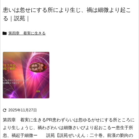
患いは忽せにする所により生じ、禍は細微より起こ
る｜説苑｜

第四章 着実に生きる

2025年11月27日
第四章 着実に生きる
PR
患わずらいは忽ゆるがせにする所ところに
より生しょうじ、禍わざわいは細微さいびより起おこる
ー患生于所
忽、禍起于細微ー 説苑
【説苑ぜいえん：二十巻。前漢の劉向の