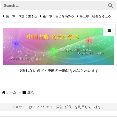
第一章 大きく生きる
第二章 自己を高める
第三章 社会を考える
第四章 着実に生きる
第五章 逆境を乗り越えるための心得


第六章 成功の心得
第七章 人と接するための心得
メニュ

第八章 リーダーの心得
サイド

後悔しない選択・決断の一助になればと思います
前へ

次へ


ホーム
>
説苑

検索
※当サイトはアフィリエイト広告（PR）を利用しています。