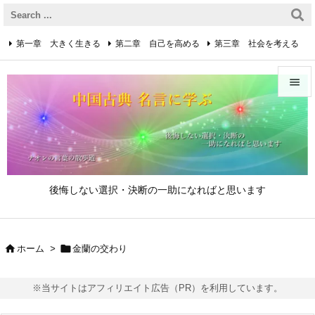
第一章 大きく生きる
第二章 自己を高める
第三章 社会を考える
第四章 着実に生きる
第五章 逆境を乗り越えるための心得


第六章 成功の心得
第七章 人と接するための心得
メニュ

第八章 リーダーの心得
サイド

後悔しない選択・決断の一助になればと思います
前へ

次へ


ホーム
>
金蘭の交わり

検索
※当サイトはアフィリエイト広告（PR）を利用しています。