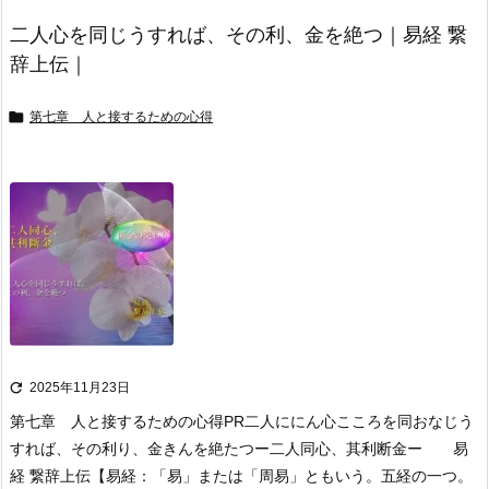
二人心を同じうすれば、その利、金を絶つ｜易経 繋
辞上伝｜

第七章 人と接するための心得

2025年11月23日
第七章 人と接するための心得
PR
二人ににん心こころを同おなじう
すれば、その利り、金きんを絶たつ
ー二人同心、其利断金ー 易
経 繋辞上伝
【易経：「易」または「周易」ともいう。五経の一つ。