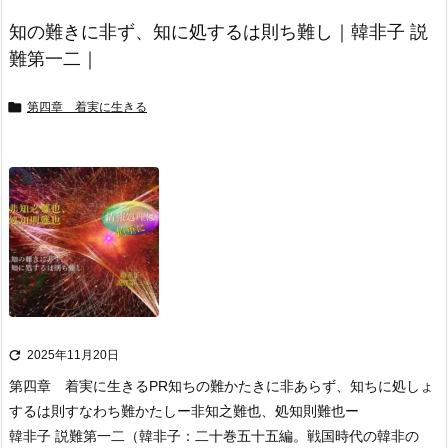
知の難きに非ず、知に処するは則ち難し｜韓非子 説
難第一二｜

第四章 着実に生きる

2025年11月20日
第四章 着実に生きる
PR
知ちの難かたきに非あらず、知ちに処しょ
するは則すなわち難かたし
ー非知之難也、処知則難也ー
韓非子 説難第一二
（韓非子：二十巻五十五編。戦国時代の韓非の