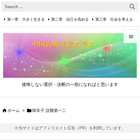
第一章 大きく生きる
第二章 自己を高める
第三章 社会を考える
第四章 着実に生きる
第五章 逆境を乗り越えるための心得


第六章 成功の心得
第七章 人と接するための心得
メニュ

第八章 リーダーの心得
サイド

後悔しない選択・決断の一助になればと思います
前へ

次へ


ホーム
>
韓非子 説難第一二

検索
※当サイトはアフィリエイト広告（PR）を利用しています。