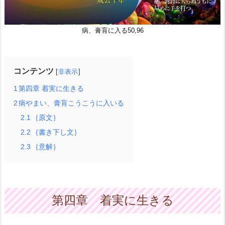
病、膏肓に入る50,96
コンテンツ
非表示
1
第四章 着実に生きる
2
病やまい、膏肓こうこうに入いる
2.1
｛原文｝
2.2
｛書き下し文｝
2.3
｛意解｝
第四章 着実に生きる