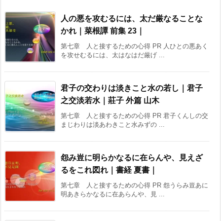
人の悪を攻むるには、太だ厳なることな
かれ｜菜根譚 前集 23｜
第七章 人と接するための心得 PR 人ひとの悪あく
を攻せむるには、太はなはだ厳げ ...
君子の交わりは淡きこと水の若し｜君子
之交淡若水｜莊子 外篇 山木
第七章 人と接するための心得 PR 君子くんしの交
まじわりは淡あわきこと水みずの ...
怨み豈に明らかなるに在らんや、見えざ
るをこれ図れ｜書経 夏書｜
第七章 人と接するための心得 PR 怨うらみ豈あに
明あきらかなるに在あらんや、見 ...