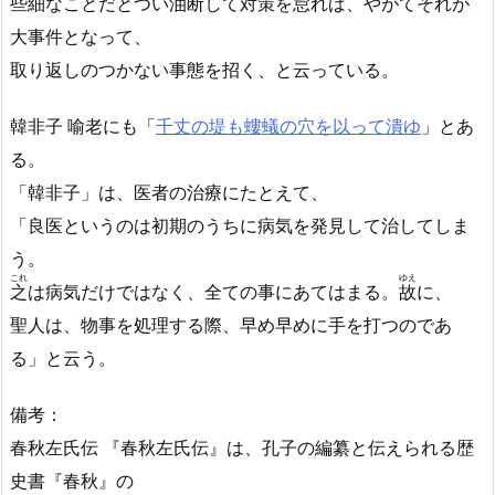
些細なことだとつい油断して対策を
怠
れば、やがてそれが
大事件となって、
取り返しのつかない事態を招く、と云っている。
韓非子 喻老にも「
千丈の堤も螻蟻の穴を以って潰ゆ
」とあ
る。
「韓非子」は、医者の治療にたとえて、
「良医というのは初期のうちに病気を発見して治してしま
う。
これ
ゆえ
之
は病気だけではなく、全ての事にあてはまる。
故
に、
聖人は、物事を処理する際、早め早めに手を打つのであ
る」と云う。
備考：
春秋左氏伝 『春秋左氏伝』は、孔子の編纂と伝えられる歴
史書『春秋』の