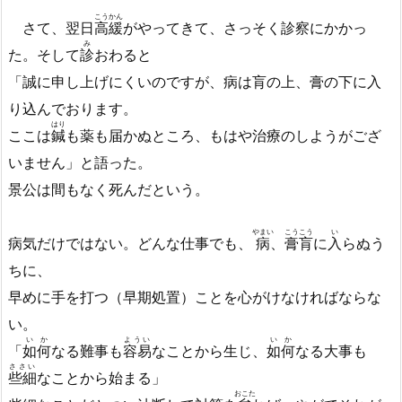
こうかん
さて、翌日
高緩
がやってきて、さっそく診察にかかっ
み
た。そして
診
おわると
「誠に申し上げにくいのですが、病は肓の上、膏の下に入
り込んでおります。
はり
ここは
鍼
も薬も届かぬところ、もはや治療のしようがござ
いません」と語った。
景公は間もなく死んだという。
やまい
こうこう
い
病気だけではない。どんな仕事でも、
病
、
膏肓
に
入
らぬう
ちに、
早めに手を打つ（早期処置）ことを心がけなければならな
い。
いか
ようい
いか
「
如何
なる難事も
容易
なことから生じ、
如何
なる大事も
ささい
些細
なことから始まる」
おこた