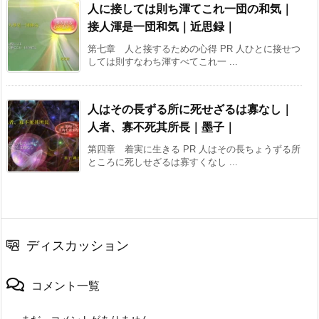
人に接しては則ち渾てこれ一団の和気｜
接人渾是一団和気｜近思録｜
第七章 人と接するための心得 PR 人ひとに接せつ
しては則すなわち渾すべてこれ一 ...
人はその長ずる所に死せざるは寡なし｜
人者、寡不死其所長｜墨子｜
第四章 着実に生きる PR 人はその長ちょうずる所
ところに死しせざるは寡すくなし ...
ディスカッション
コメント一覧