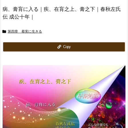
病、膏肓に入る｜疾、在肓之上、膏之下｜春秋左氏
伝 成公十年｜

第四章 着実に生きる
Copy