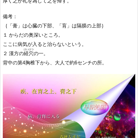
厚
く之が
礼
を
為
して之を
帰
す。
備考：
｛「膏」は心臓の下部、「肓」は隔膜の上部｝
１ からだの奥深いところ。
ここに病気が入ると治らないという。
けいけつ
２ 漢方の
経穴
の一。
背中の第4胸椎下から、大人で約6センチの所。