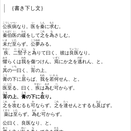
｛書き下し文｝
こう
しっぺい
い
しん
もと
公
疾病
なり。
医
を
秦
に
求
む。
しんぱく
い
かん
これ
な
秦伯
医
の
緩
をして
之
を
為
さしむ。
いま
いた
こう
ゆめ
未
だ
至
らず。
公
夢
みる。
やまい
に
じゅし
な
りょうい
疾
、
二
竪子
と
為
りて曰く、彼は
良医
なり。
おそ
われ
いずく
のが
懼
らくは
我
を傷つけん。
焉
にか之を
逃
れん、と。
そ
いち
こう
其
の
一
曰く、
肓
の上、
こう
お
われ
いかん
膏
の下に
居
らば、
我
を
若何
せん、と。
い
いた
やまい
おさ
べ
医
至
る。曰く、
疾
は
為
む
可
からず。
こう
こう
あ
肓
の上、
膏
の下に
在
り。
これ
せ
か
これ
たっ
およ
之
を
攻
むるも
可
ならず。
之
を
達
せんとするも
及
ばず。
くすり
いた
おさ
べ
薬
は
至
らず。
為
む
可
からず。
公曰く、良医なり、と。
あつ
れい
な
かえ