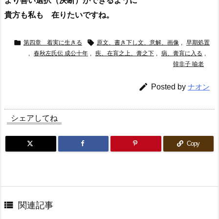
より善い選択（決断）ができるように
貴方も私も 在りたいですね。


第四章 着実に生きる
原文、書き下し文、意解、画像
,
早期処置
,
春秋左氏伝 成公十年
,
疾、在肓之上、膏之下
,
病、膏肓に入る
,
韓非子 喻老

Posted by
ナオン
シェアしてね
Copy

関連記事