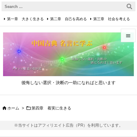
第一章 大きく生きる
第二章 自己を高める
第三章 社会を考える
第四章 着実に生きる
第五章 逆境を乗り越えるための心得


第六章 成功の心得
第七章 人と接するための心得
メニュ

第八章 リーダーの心得
サイド

後悔しない選択・決断の一助になればと思います
前へ

次へ


ホーム
>
第四章 着実に生きる

検索
※当サイトはアフィリエイト広告（PR）を利用しています。