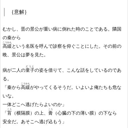
｛意解｝
むかし、晋の景公が重い病に倒れた時のことである。隣国
の秦から
こうかん
高緩
という名医を呼んで診察を仰ぐことにした。その前の
晩、景公は夢を見た。
どうじ
病が二人の
童子
の姿を借りて、こんな話をしているのであ
る。
こうかん
「秦から
高緩
がやってくるそうだ。いよいよ俺たちも危な
いな。
一体どこへ逃げたらよいのか」
こう
こう
「
肓
（横隔膜）の上、
膏
（心臓の下の薄い膜）の下なら
安全だ。あそこへ逃げ込もう」