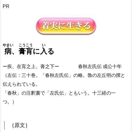
PR
やまい
こうこう
い
病
、
膏肓
に
入
る
ー疾、在肓之上、膏之下ー 春秋左氏伝 成公十年
（左伝：三十巻。「春秋左氏伝」の略。魯の左丘明の撰と
伝えられている。
「春秋」の注釈書で「左氏伝」ともいう。十三経の一
つ。）
｛原文｝