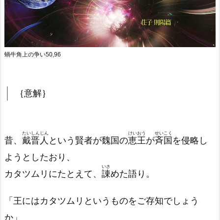
蝸牛角上の争い50,96
｛意解｝
たいしんじん
けいおう
せいこく
昔、
戴晋人
という賢者が魏国の
恵王
が
斉国
を侵略し
ようとしたおり、
いさ
カタツムリにたとえて、
諌
めた語り。
「王にはカタツムリというものをご存知でしょう
か」