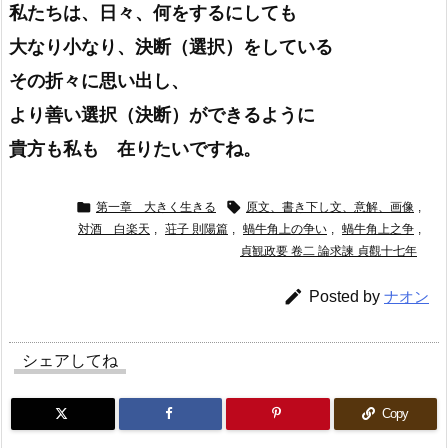
私たちは、日々、何をするにしても
大なり小なり、決断（選択）をしている
その折々に思い出し、
より善い選択（決断）ができるように
貴方も私も 在りたいですね。


第一章 大きく生きる
原文、書き下し文、意解、画像
,
対酒 白楽天
,
荘子 則陽篇
,
蝸牛角上の争い
,
蝸牛角上之争
,
貞観政要 卷二 論求諫 貞觀十七年

Posted by
ナオン
シェアしてね
Copy