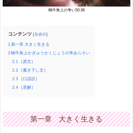
蝸牛角上の争い50,96
コンテンツ
非表示
1
第一章 大きく生きる
2
蝸牛角上かぎゅうかくじょうの争あらそい
2.1
｛原文｝
2.2
｛書き下し文｝
2.3
｛口語訳｝
2.4
｛意解｝
第一章 大きく生きる