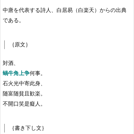
中唐を代表する詩人、白居易（白楽天）からの出典
である。
｛原文｝
対酒、
蝸牛角上争
何事。
石火光中寄此身、
随富随貧且歓楽。
不開口笑是癡人。
｛書き下し文｝