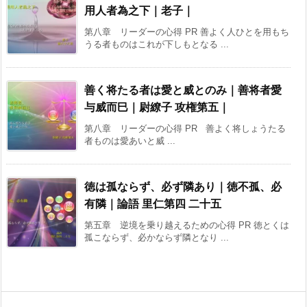
用人者為之下｜老子｜
第八章 リーダーの心得 PR 善よく人ひとを用もち
うる者ものはこれが下しもとなる ...
善く将たる者は愛と威とのみ｜善将者愛
与威而巳｜尉繚子 攻権第五｜
第八章 リーダーの心得 PR 善よく将しょうたる
者ものは愛あいと威 ...
徳は孤ならず、必ず隣あり｜徳不孤、必
有隣｜論語 里仁第四 二十五
第五章 逆境を乗り越えるための心得 PR 徳とくは
孤こならず、必かならず隣となり ...