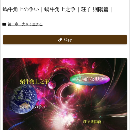
蝸牛角上の争い｜蝸牛角上之争｜荘子 則陽篇｜

第一章 大きく生きる
Copy