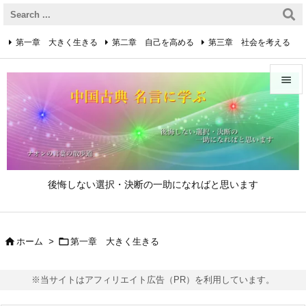
第一章 大きく生きる
第二章 自己を高める
第三章 社会を考える
第四章 着実に生きる
第五章 逆境を乗り越えるための心得


第六章 成功の心得
第七章 人と接するための心得
メニュ

第八章 リーダーの心得
サイド

後悔しない選択・決断の一助になればと思います
前へ

次へ


ホーム
>
第一章 大きく生きる

検索
※当サイトはアフィリエイト広告（PR）を利用しています。