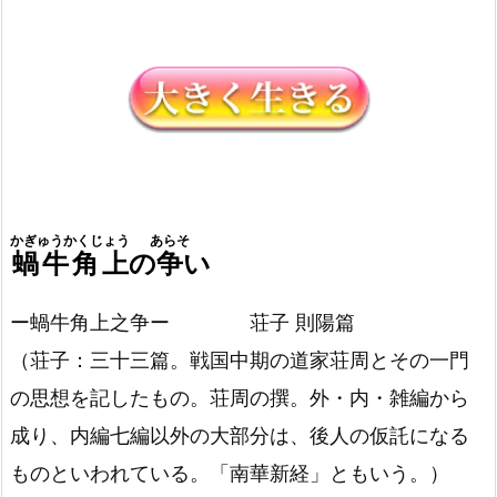
かぎゅうかくじょう
あらそ
蝸牛角上
の
争
い
ー蝸牛角上之争ー 荘子 則陽篇
（荘子：三十三篇。戦国中期の道家荘周とその一門
の思想を記したもの。荘周の撰。外・内・雑編から
成り、内編七編以外の大部分は、後人の仮託になる
ものといわれている。「南華新経」ともいう。）