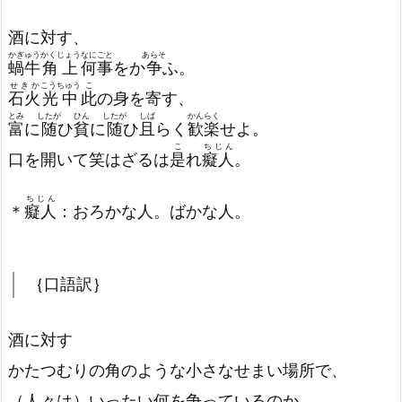
酒に対す、
かぎゅう
かくじょう
なにごと
あらそ
蝸牛
角上
何事
をか
争
ふ。
せきか
こうちゅう
こ
石火
光中
此
の身を寄す、
とみ
したが
ひん
したが
しば
かんらく
富
に
随
ひ
貧
に
随
ひ
且
らく
歓楽
せよ。
こ
ちじん
口を開いて笑はざるは
是
れ
癡人
。
ちじん
＊
癡人
：おろかな人。ばかな人。
｛口語訳｝
酒に対す
かたつむりの角のような小さなせまい場所で、
（人々は）いったい何を争っているのか。