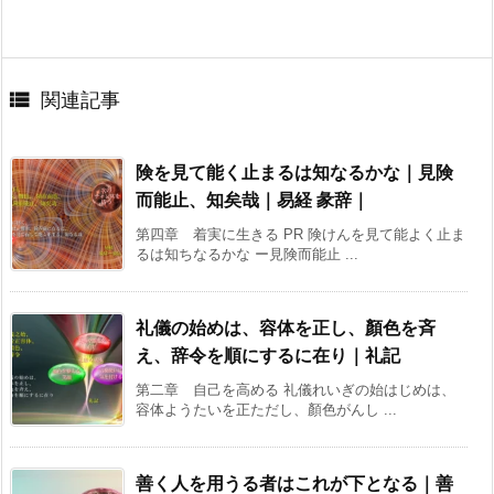

関連記事
険を見て能く止まるは知なるかな｜見険
而能止、知矣哉｜易経 彖辞｜
第四章 着実に生きる PR 険けんを見て能よく止ま
るは知ちなるかな ー見険而能止 ...
礼儀の始めは、容体を正し、顏色を斉
え、辞令を順にするに在り｜礼記
第二章 自己を高める 礼儀れいぎの始はじめは、
容体ようたいを正ただし、顏色がんし ...
善く人を用うる者はこれが下となる｜善