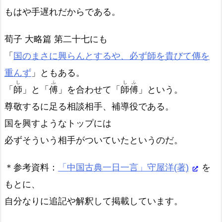
もはや手遅れだからである。
荀子 大略篇 第二十七にも
「
国のまさに興らんとするや、必ず師を貴びて傳を
重んず
」ともある。
し
ふ
しふ
「
師
」と「
傅
」を合わせて「
師傅
」という。
尊敬するに足る相談相手、補導役である。
国を興すようなトップには
必ずそういう相手がついていたというのだ。
＊参考資料：
「中国古典一日一言」守屋洋(著)
を
もとに、
自分なりに追記や解釈して掲載しています。