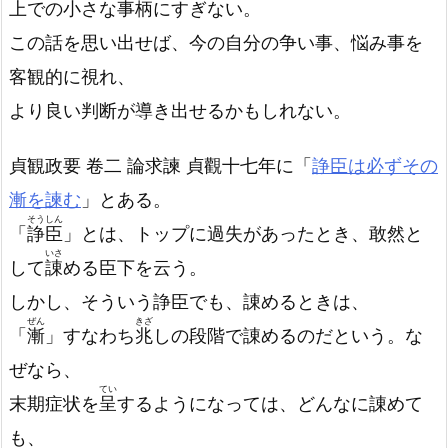
上での小さな事柄にすぎない。
この話を思い出せば、今の自分の争い事、悩み事を
客観的に視れ、
より良い判断が導き出せるかもしれない。
貞観政要 卷二 論求諫 貞觀十七年に「
諍臣は必ずその
漸を諫む
」とある。
そうしん
「
諍臣
」とは、トップに過失があったとき、敢然と
いさ
して
諌
める臣下を云う。
しかし、そういう諍臣でも、諌めるときは、
ぜん
きざ
「
漸
」すなわち
兆
しの段階で諌めるのだという。な
ぜなら、
てい
末期症状を
呈
するようになっては、どんなに諌めて
も、