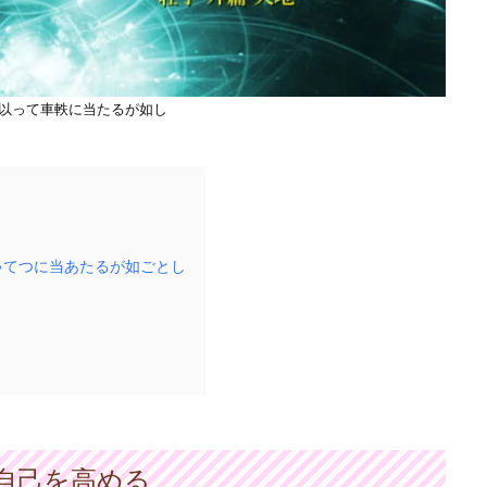
以って車軼に当たるが如し
ゃてつに当あたるが如ごとし
自己を高める