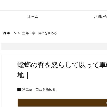
ホーム
お問い


ホーム
>
第二章 自己を高める
螳螂の臂を怒らして以って車
地｜

第二章 自己を高める