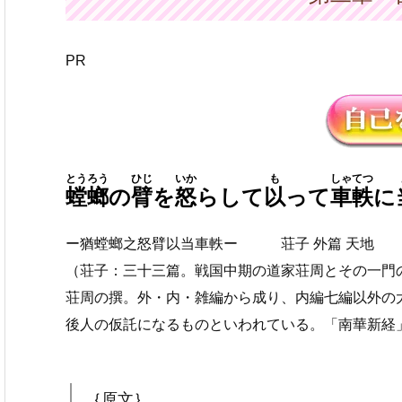
PR
とうろう
ひじ
いか
も
しゃてつ
螳螂
の
臂
を
怒
らして
以
って
車軼
に
ー猶螳螂之怒臂以当車軼ー 荘子 外篇 天地
（荘子：三十三篇。戦国中期の道家荘周とその一門
荘周の撰。外・内・雑編から成り、内編七編以外の
後人の仮託になるものといわれている。「南華新経
｛原文｝