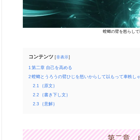
螳螂の臂を怒らして
コンテンツ
非表示
1
第二章 自己を高める
2
螳螂とうろうの臂ひじを怒いからして以もって車軼し
2.1
｛原文｝
2.2
｛書き下し文｝
2.3
｛意解｝
第二章 