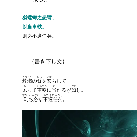
猶螳螂之怒臂、
以当車軼。
则必不適任矣。
｛書き下し文｝
とうろう
ひじ
いか
螳螂
の
臂
を
怒
らして
も
しゃてつ
あ
ごと
以
って
車軼
に
当
たるが
如
し。
すなわ
かなら
ふてきにん
なり
则
ち
必
ず
不適任
矣
。