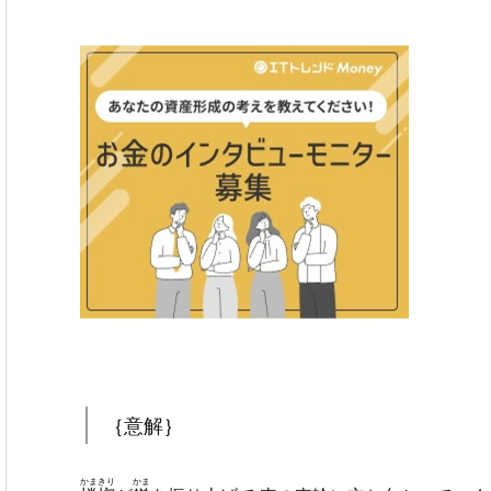
｛意解｝
かまきり
かま