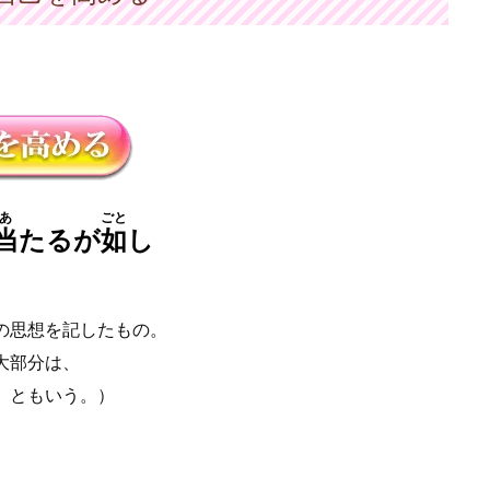
あ
ごと
当
たるが
如
し
の思想を記したもの。
大部分は、
」ともいう。）