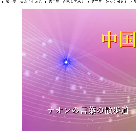
第一章 大きく生きる
第二章 自己を高める
第三章 社会を考える
第八章 リーダーの心得