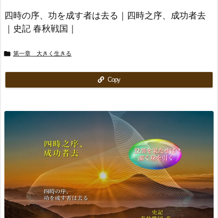
四時の序、功を成す者は去る｜四時之序、成功者去
｜史記 春秋戦国｜

第一章 大きく生きる
Copy