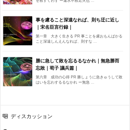
を救すくわず ー遠水不救近火也 ...
事を慮ること深遠なれば、則ち迂に近し
｜宋名臣言行録｜
第一章 大きく生きる PR 事ことを慮おもんばかる
こと深遠しんえんなれば、則すな ...
勝に急して敗を忘るるなかれ｜無急勝而
忘敗｜荀子 議兵篇｜
第六章 成功の心得 PR 勝しょうに急きゅうして敗
はいを忘わするるなかれ ー無急 ...
ディスカッション