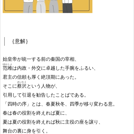
｛意解｝
始皇帝が統一する前の秦国の宰相、
はんしょ
范雎
は内政・外交に卓越した手腕をふるい、
君主の信頼も厚く絶頂期にあった。
さいたく
そこに
蔡沢
という人物が、
引用して引退を勧告したことばである。
「四時の序」とは、春夏秋冬、四季が移り変わる意。
春は春の役割を終えれば夏に、
夏は夏の役割を終えれば秋に主役の座を譲り、
舞台の裏に身を引く。