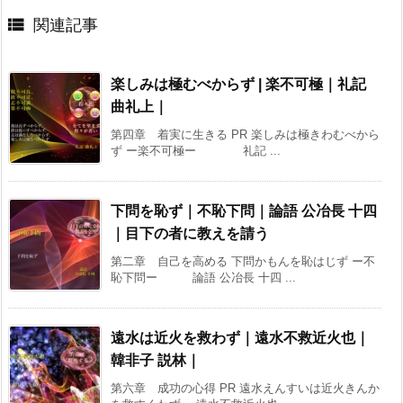

関連記事
楽しみは極むべからず | 楽不可極｜礼記
曲礼上｜
第四章 着実に生きる PR 楽しみは極きわむべから
ず ー楽不可極ー 礼記 ...
下問を恥ず｜不恥下問｜論語 公冶長 十四
｜目下の者に教えを請う
第二章 自己を高める 下問かもんを恥はじず ー不
恥下問ー 論語 公冶長 十四 ...
遠水は近火を救わず｜遠水不救近火也｜
韓非子 説林｜
第六章 成功の心得 PR 遠水えんすいは近火きんか