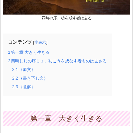
四時の序、功を成す者は去る
コンテンツ
非表示
1
第一章 大きく生きる
2
四時しじの序じょ、功こうを成なす者ものは去さる
2.1
｛原文｝
2.2
｛書き下し文｝
2.3
｛意解｝
第一章 大きく生きる