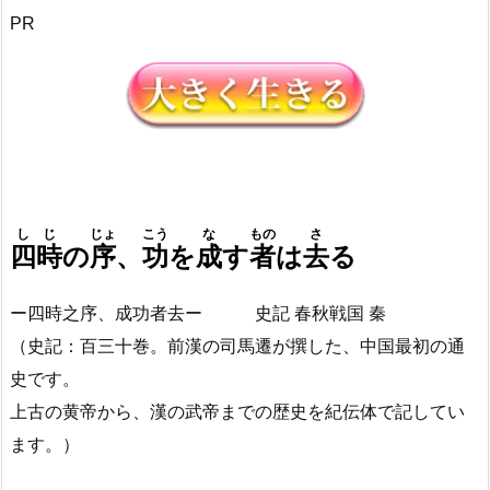
PR
しじ
じょ
こう
な
もの
さ
四時
の
序
、
功
を
成
す
者
は
去
る
ー四時之序、成功者去ー 史記 春秋戦国 秦
（史記：百三十巻。前漢の司馬遷が撰した、中国最初の通
史です。
上古の黄帝から、漢の武帝までの歴史を紀伝体で記してい
ます。）