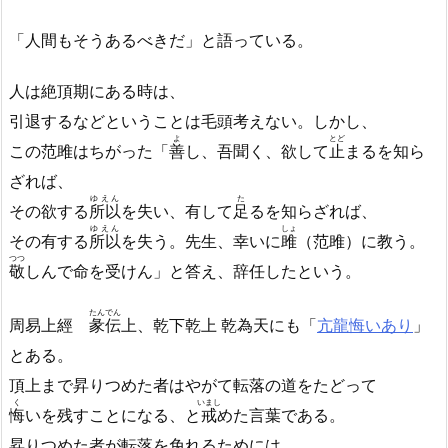
「人間もそうあるべきだ」と語っている。
人は絶頂期にある時は、
引退するなどということは毛頭考えない。しかし、
よ
とど
この范雎はちがった「
善
し、吾聞く、欲して
止
まるを知ら
ざれば、
ゆえん
た
その欲する
所以
を失い、有して
足
るを知らざれば、
ゆえん
しょ
その有する
所以
を失う。先生、幸いに
雎
（范雎）に教う。
つつ
敬
しんで命を受けん」と答え、辞任したという。
たんでん
周易上經
彖伝
上、乾下乾上 乾為天にも「
亢龍悔いあり
」
とある。
頂上まで昇りつめた者はやがて転落の道をたどって
く
いまし
悔
いを残すことになる、と
戒
めた言葉である。
昇りつめた者が転落を免れるためには、