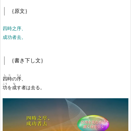
｛原文｝
四時之序、
成功者去。
｛書き下し文｝
しじ
じょ
四時
の
序
、
こう
な
功
を
成
す者は去る。