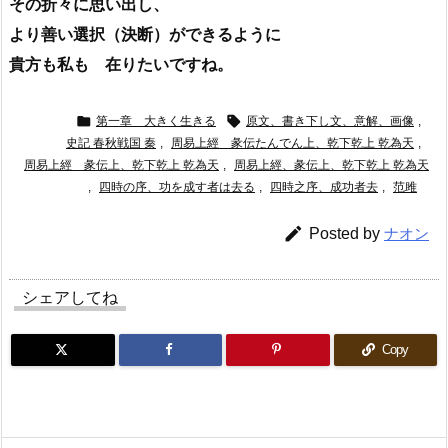
その折々に思い出し、
より善い選択（決断）ができるように
貴方も私も 在りたいですね。


第一章 大きく生きる
原文、書き下し文、意解、画像
,
史記 春秋戦国 秦
,
周易上經 彖伝たんでん上、乾下乾上 乾為天
,
周易上經 彖伝上、乾下乾上 乾為天
,
周易上經、彖伝上、乾下乾上 乾為天
,
四時の序、功を成す者は去る
,
四時之序、成功者去
,
范雎

Posted by
ナオン
シェアしてね
Copy