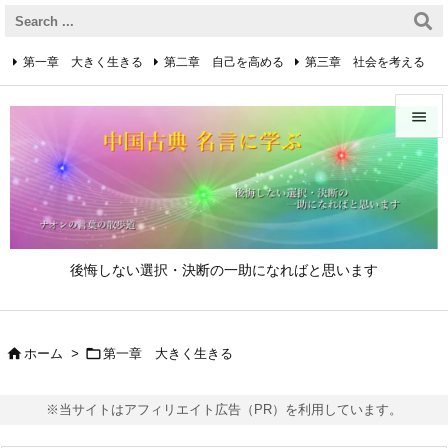
第一章 大きく生きる
第二章 自己を高める
第三章 社会を考える
第四章 着実に生きる
第五章 逆境を乗り越えるための心得


第六章 成功の心得
第七章 人と接するための心得
メニュ

第八章 リーダーの心得
サイド

後悔しない選択・決断の一助になればと思います
前へ

次へ


ホーム
>
第一章 大きく生きる

検索
※当サイトはアフィリエイト広告（PR）を利用しています。